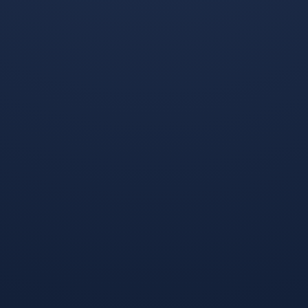
注作者和来源；2.本站的原创文章，请转载时务必注明文章作者和来
稿可能会经我们编辑修改或补充。
，巴西
开云体育APP下载-千钧一刻的
开云体育官方网站-寒冰刺日，
封神，
东方绝响，2026世界杯H组，
2026世界杯F组，芬兰大胜伊
久保建英与阿联酋的默契绝杀
朗，福登致命一击改写北境神
话
复仇之
开云体育官网-命运之巅的孤勇
开云APP-孤星独耀，2026世
孙兴慜
者，2026世界杯C组生死战，
界杯D组生死战，波兰铁骑碾