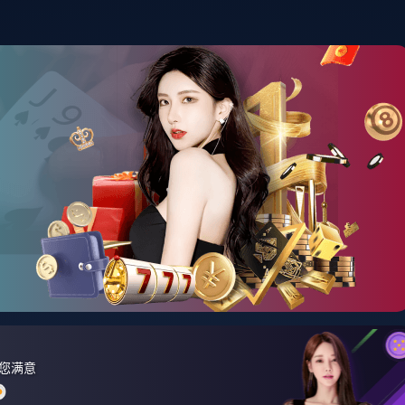
育业务
app下载
下载专区
希拉尔主帅谈世俱杯目标
峰,但明年2月,C罗就要年满32岁。在接受《法国足球》专访
出一些改变,尽量延长他的职业生涯。