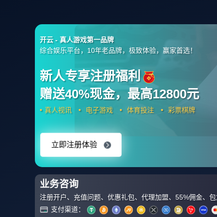
首页
app下载
正文
首页
中国区服务
体
开云体育入口-赛前专访：阿尔
开云
阅读：1247
2025-06-14 20:45:03
评论：0
虽然C罗刚刚夺得第4座金球,再次登上职业生涯巅
时,皇马(数据)巨星承认,他会根据年龄的增长而做