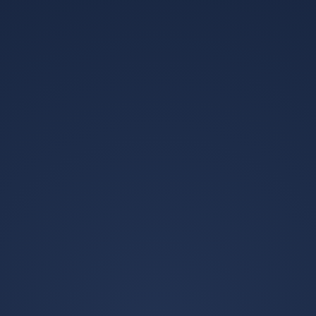
要考虑赛季末时的情况,因为现在不是短跑冲刺,而是一个马拉