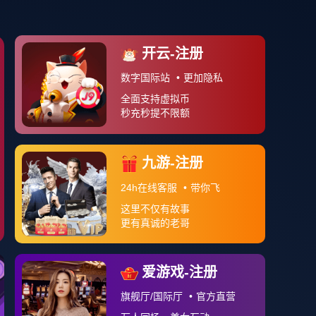
搜索
排行榜
热门文章
最多评论
随机文章
开云官网-包含篮球女子团体赛场上激战连连，谁能占据上风的词条
开云体育入口-赛前专访：阿尔希拉尔主帅谈世俱杯目标
开云体育在线-中国女足在比赛中彰显了中国体育的潜力
开云体育-包含昂热队新赛季目标冲进前四名的词条
开云体育app-火箭队连胜被终结，未能守住领先优势
开云体育官网-东京主场迎战上海，谁能笑到最后
开云APP-包含AC米兰险胜，继续保持领先优势的词条
开云体育入口-阿贾克斯不敌利物浦，晋级希望变得渺茫的简单介绍