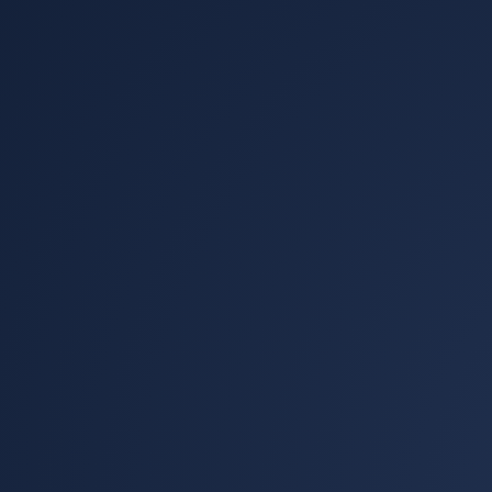
“你必须为自己制定个人化的赛季前热身计划,也
松,不仅仅我要如此,我身边其他球员也要如此。”