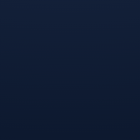
开云官网-孤独的巨人，当哈兰德
开云APP-2026世界杯复仇之战，
在2026世界杯H组为两支球队而战
乌拉圭险胜挪威，孙兴慜带队书写
亚洲荣耀
开云体育官网-命运之巅的孤勇
开云APP-孤星独耀，2026世界杯
者，2026世界杯C组生死战，罗马
D组生死战，波兰铁骑碾碎哥伦比
尼亚以血性完胜斯洛伐克，C罗领
亚，萨卡一人改写南美荣光
发表评论
航葡萄牙绝境突围