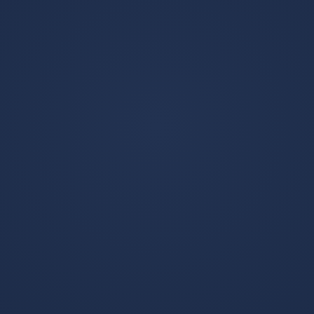
篮球在空中旋转,终场红灯亮起。
刷！球进哨响！绝杀！
赛后：布克诠释“关键先生”含义
全场比赛，布克出战34分钟，砍下38分7篮板5助攻2抢断1盖
帽的全面数据，其中第四节独得16分,包括最后的两记价值连
城的三分球。
赛后采访中，这位被队友称为“关键先生”的球员却十分谦
逊：“胜利属于全队，我们在落后时没有放弃，每个人都做出
了贡献，我的任务就是把那些球投进去，很高兴我做到了。”
主教练莫斯利评价道：“德文（布克）今晚展现了为什么他是
特别的球员，不仅仅是得分，他的防守、传球和领导力都在