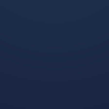
关键时刻帮助了球队，在硬仗中，你需要有人敢于承担责
任，他就是那个人。”
此役过后，魔术队取得三连胜，排名稳步提升，而布克“关键
先生”的名号，必将随着这场经典逆转之战,被更多球迷所铭
记。
篮球比赛的魅力，往往就在于这种看似不可能时的逆势翻
盘，在于关键时刻有人挺身而出的英雄气概，魔术与山西之
战，不仅是一场普通的常规赛，更是一次关于韧性、信念和
巨星成色的考验，德文·布克用他冷静的头脑和火热的手感，
在山西队的主场写下属于自己的篇章，也再次证明：在NBA
的舞台上，真正的“关键先生”,从来都是为大场面而生。
1.本站遵循行业规范，任何转载的稿件都会明确标注作者和来源；2.
本站的原创文章，请转载时务必注明文章作者和来源，不尊重原创