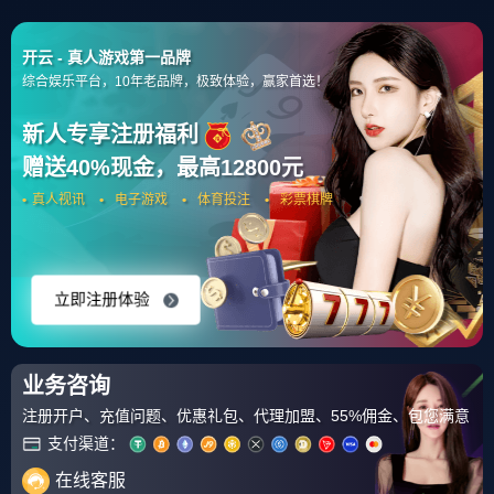
首页
app下载
正文
开云平台-魔术硬仗取胜山西队，布克成为关键先生
开云
阅读：215
2026-02-03 17:45:41
布克决胜时刻显神威，魔术队硬仗力克山西迎三连胜
第一节：硬仗开局，山西队强势压制
比赛一开始，山西队便展现出强大的主场气势，外线三分如
雨，内线强打频频得手，首节便建立起12分的领先优势，魔
术队显得有些措手不及，防守端连续出现沟通失误，进攻则
过于依赖个人单打，团队配合生涩，山西队核心后卫原帅手
感火热，单节砍下14分,仿佛要将比赛早早打入垃圾时间。
魔术队主教练莫斯利在第一节末段叫出关键暂停，对球员们
强调：“忘记比分，我们要一节一节打回来！”