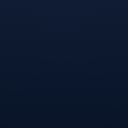
世界杯，波兰绝杀摩洛哥，拉什福
士的黄昏与迦太基雄鹰的破晓，托
德用一己之力改写历史
纳利致命一击改写世界杯史诗
发表评论
提交评论